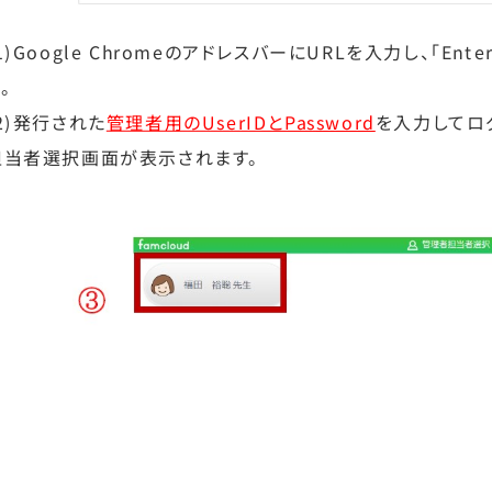
1)Google ChromeのアドレスバーにURLを入力し、「
。
2)発行された
管理者用のUserIDとPassword
を入力してロ
担当者選択画面が表示されます。