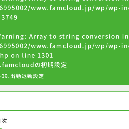
6995002/www.famcloud.jp/wp/wp-in
e
3749
arning
: Array to string conversion i
6995002/www.famcloud.jp/wp/wp-inc
hp
on line
1301
2.famcloudの初期設定
-09.出勤退勤設定
目次