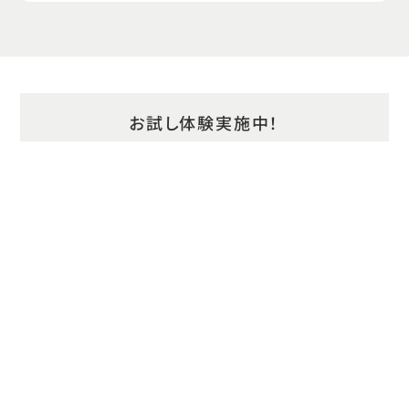
15.出勤退勤
15-01 .出勤退勤
15-02.労働時間打刻
お試し体験実施中！
16.承認
今なら無料でfamcloud（ファムクラウド）システ
ムのお試し体験ができます。
16-01.絞り込み
お気軽にお問い合わせください。
16-02.帳票を選択
お試し体験のお申込み
16.承認
17.オリジナル帳票
お気軽にご相談ください
17-01.free帳票の編集画面
17-02.free帳票の一覧画面
資料請求・お問合わせ