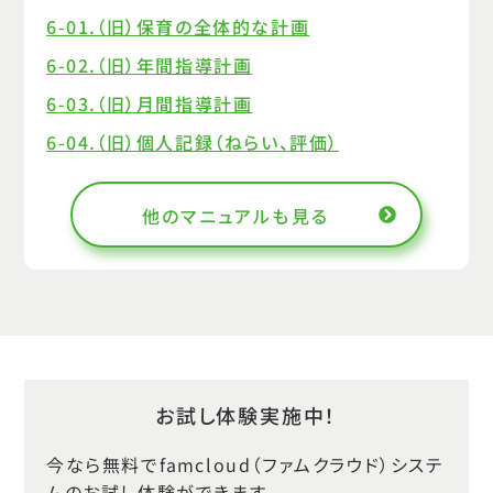
6-01.（旧）保育の全体的な計画
6-02.（旧）年間指導計画
6-03.（旧）月間指導計画
6-04.（旧）個人記録（ねらい、評価）
6-05.（旧）週間指導計画
他のマニュアルも見る
6-06.（旧）行事指導計画
6-07.（旧）指導計画の便利機能
7 .お知らせ
7 .お知らせ
7-01.お知らせを登録する
お試し体験実施中！
7-02.表示するお知らせを絞り込む
今なら無料でfamcloud（ファムクラウド）システ
7-03.お知らせの内容を変更する
ムのお試し体験ができます。