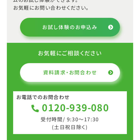
お気軽にお問い合わせください。
7-04.登録済みのお知らせを複写する
7-05 .お知らせを削除する
お試し体験のお申込み
7-06 .アンケートの結果を確認する
8.通知
お気軽にご相談ください
8 .通知
8-01.保護者から
資料請求・お問合わせ
8-02.デイリーチェック
8-03 本部・コンサルから
お電話でのお問合わせ
0120-939-080
8-04.重要マーク
8-05.通知を削除する
受付時間/ 9:30～17:30
(土日祝日除く)
11.月次集計