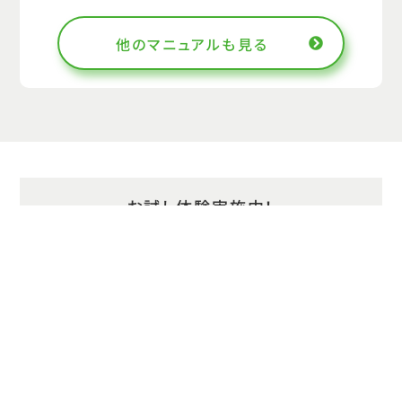
17-01.free帳票の編集画面
他のマニュアルも見る
17-02.free帳票の一覧画面
17-03.日
17-04.週
17-05.月
17.オリジナル帳票
お試し体験実施中！
18.ピムス
今なら無料でfamcloud（ファムクラウド）システ
18-01.ピムス出力
ムのお試し体験ができます。
お気軽にお問い合わせください。
18.ピムス
1.天気の設定
お試し体験のお申込み
1.天気の設定