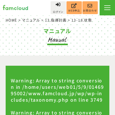
お問合わせ
WEB申込
ログイン
HOME
>
マニュアル
>
13.指導計画
>
13-18.状態
マニュアル
Warning
: Array to string conversio
n in
/home/users/web01/5/9/01469
95002/www.famcloud.jp/wp/wp-in
cludes/taxonomy.php
on line
3749
Warning
: Array to string conversio