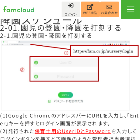
famcloud運用マニュアルカ
テゴリー:
2.登園降園・登園
お問合わせ
WEB申込
ログイン
降園スケジュール
2-01.園児の登園・降園を打刻する
2-1.園児の登園・降園を打刻する
(1)Google ChromeのアドレスバーにURLを入力し、「Ent
er」キーを押すとログイン画面が表示されます。
(2)発行された
保育士用のUserIDとPassword
を入力して
ログインボタンを押すと下画像のような管理者担当者選択