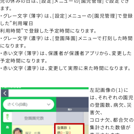
児の休みの日は、[設定]メニューの[園児管理]で設定でき
ます。
・グレー文字（薄字）は、[設定]メニューの[園児管理]で登録
した”利用曜日
利用時間”で登録した予定時間になります。
・グレー文字（濃字）は、[登園降園]メニューで打刻した時間
になります。
・赤い文字（薄字）は、保護者が保護者アプリから、変更した
予定時間になります。
・赤い文字（濃字）は、変更して実際に来た時間になります。
左記画像の(1)に
は、それぞれの園児
の登園数、病欠、災
害欠、
コロナ欠、都合欠の
集計された数値が