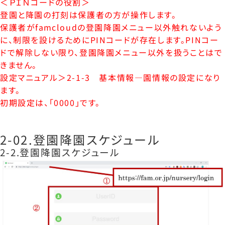
＜ＰＩＮコードの役割＞
登園と降園の打刻は保護者の方が操作します。
保護者がfamcloudの登園降園メニュー以外触れないよう
に、制限を設けるためにPINコードが存在します。PINコー
ドで解除しない限り、登園降園メニュー以外を扱うことはで
きません。
設定マニュアル＞2-1-3 基本情報―園情報の設定になり
ます。
初期設定は、「0000」です。
2-02.登園降園スケジュール
2-2.登園降園スケジュール