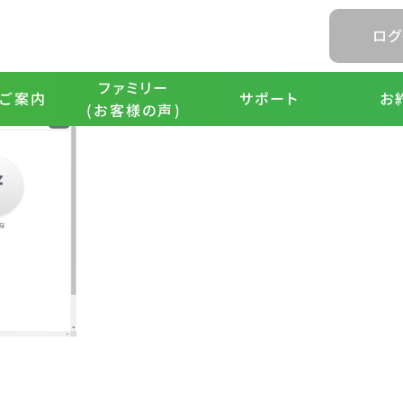
テゴリー:
1.天気の設定
ログ
設定します。
。
ファミリー
ご案内
サポート
お
(お客様の声)