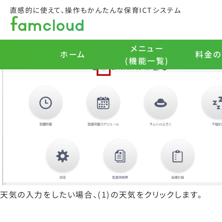
famcloud運用マニュアルカ
直感的に使えて、操作もかんたんな保育ICTシステム
1.天気の設定
天気を登録することができます。天気はメニュー選択画面で
この天気は監査資料の「個人記録」に必要な情報となります
メニュー
料金の
ホーム
(機能一覧)
天気の入力をしたい場合、(1)の天気をクリックします。