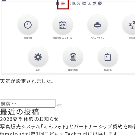
天気が設定されました。
検
検
最近の投稿
索:
索
2026夏季休暇のお知らせ
写真販売システム「えんフォト」とパートナーシップ契約を締
famcloudが第3回こども×Tech九州に出展します！