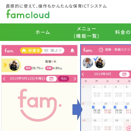
fam.保護者アプリ操作マニ
直感的に使えて、操作もかんたんな保育ICTシステム
3 .登園・降園スケジュール画面
2.えんじのきろく画面で、機能切り替えの時計のマークを押し
登園・降園スケジュールを登録・確認する画面が表示されま
メニュー
料金の
ホーム
(機能一覧)