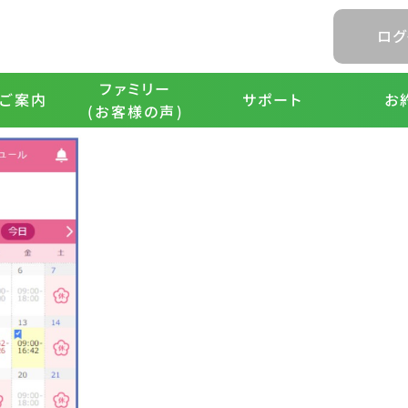
ュアルカテゴリー:
3.登園・降
ログ
てください。
す。
ファミリー
ご案内
サポート
お
(お客様の声)