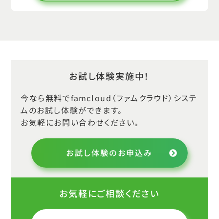
5.園より画面
5 .園より画面
5-01.通知
6.お知らせ
お試し体験実施中！
6 .お知らせ
今なら無料でfamcloud（ファムクラウド）システ
ムのお試し体験ができます。
7.通知
お気軽にお問い合わせください。
7 .通知
お試し体験のお申込み
お気軽にご相談ください