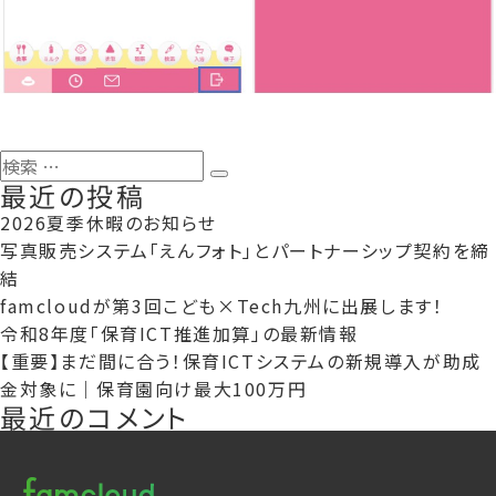
検
検
最近の投稿
索:
索
2026夏季休暇のお知らせ
写真販売システム「えんフォト」とパートナーシップ契約を締
結
famcloudが第3回こども×Tech九州に出展します！
令和8年度「保育ICT推進加算」の最新情報
【重要】まだ間に合う！保育ICTシステムの新規導入が助成
金対象に｜保育園向け最大100万円
最近のコメント