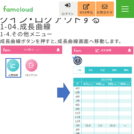
fam.保護者アプリ操作マニュ
アルカテゴリー:
1.famにロ
お問合わせ
WEB申込
ログイン
グイン・ログアウトする
1-04.成長曲線
1-4.その他メニュー
成長曲線ボタンを押すと、成長曲線画面へ移動します。